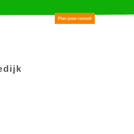
nze praktijk
Ons team
Plan jouw consult
Resultaten
edijk