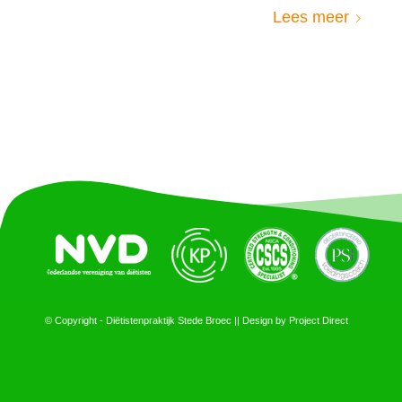
Lees meer
© Copyright - Diëtistenpraktijk Stede Broec || Design by
Project Direct