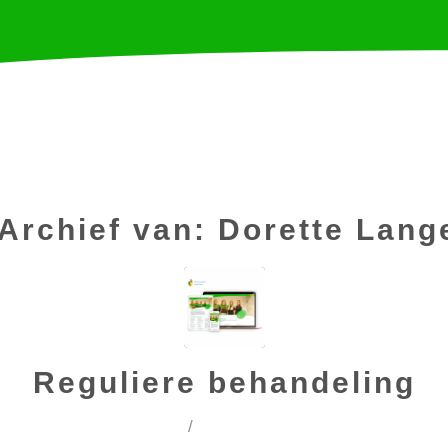
Home
Alles over o
Archief van:
Dorette Lang
Reguliere behandeling
/
18 juli 2018
door
Timo van Tilburg